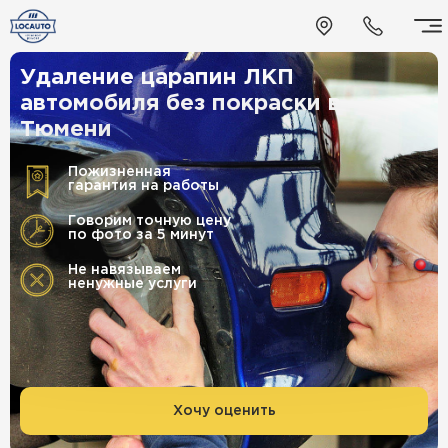
Удаление царапин ЛКП
автомобиля без покраски в
Тюмени
Пожизненная
гарантия на работы
Говорим точную цену
по фото за 5 минут
Не навязываем
ненужные услуги
Хочу оценить